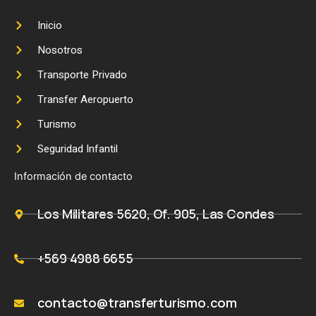
b
a
o
g
Undurraga
Concha y Toro
Santa Rita
Alyan
Inicio
o
r
Haras de Pirque
k
a
Nosotros
m
Valle de Colchagua
3 bodegas
Transporte Privado
Montes
Viu Manent
Lapostolle
Transfer Aeropuerto
Valle de Aconcagua
3 bodegas
Turismo
Errázuriz
San Esteban
Quintessence Alpacas
Seguridad Infantil
Información de contacto
Los Militares 5620, Of. 905, Las Condes
+569 4988 6655
contacto@transferturismo.com