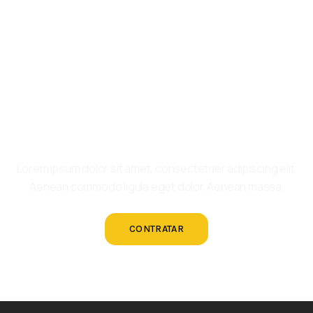
Contrata nuestros
servicios
Lorem ipsum dolor sit amet, consectetuer adipiscing elit.
Aenean commodo ligula eget dolor. Aenean massa.
CONTRATAR