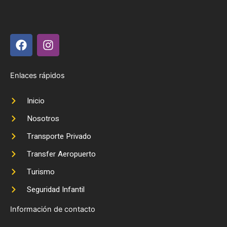
F
I
a
n
c
s
e
t
Enlaces rápidos
b
a
o
g
Inicio
o
r
k
a
Nosotros
m
Transporte Privado
Transfer Aeropuerto
Turismo
Seguridad Infantil
Información de contacto