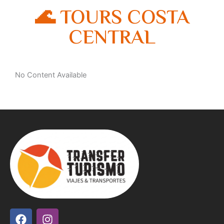
🌊 TOURS COSTA
CENTRAL
No Content Available
F
I