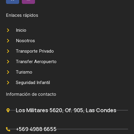
a
n
c
s
e
t
Enlaces rápidos
b
a
o
g
Inicio
o
r
k
a
Nosotros
m
Transporte Privado
Transfer Aeropuerto
Turismo
Seguridad Infantil
Información de contacto
Los Militares 5620, Of. 905, Las Condes
+569 4988 6655