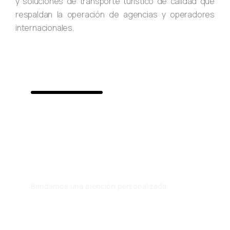
y soluciones de transporte turístico de calidad que
respaldan la operación de agencias y operadores
internacionales.
645
+
Reseñas y calificaciones
de nuestros clientes
Brindamos una atención personalizada