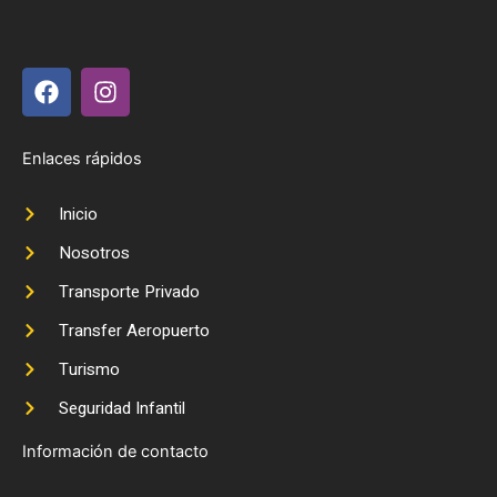
F
I
a
n
c
s
e
t
Enlaces rápidos
b
a
o
g
Inicio
o
r
k
a
Nosotros
m
Transporte Privado
Transfer Aeropuerto
Turismo
Seguridad Infantil
Información de contacto