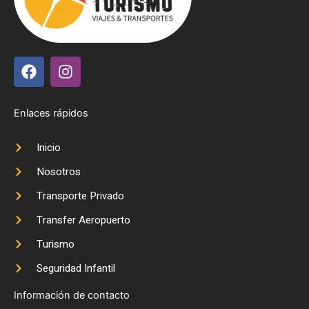
F
I
a
n
c
s
e
t
Enlaces rápidos
b
a
o
g
Inicio
o
r
k
a
Nosotros
m
Transporte Privado
Transfer Aeropuerto
Turismo
Seguridad Infantil
Información de contacto