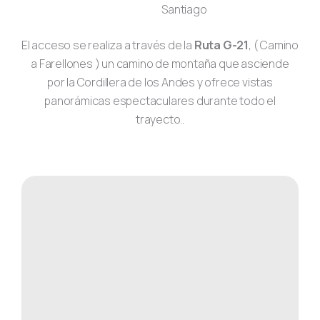
Santiago
El acceso se realiza a través de la
Ruta G-21
, ( Camino
a Farellones ) un camino de montaña que asciende
por la Cordillera de los Andes y ofrece vistas
panorámicas espectaculares durante todo el
trayecto.
.