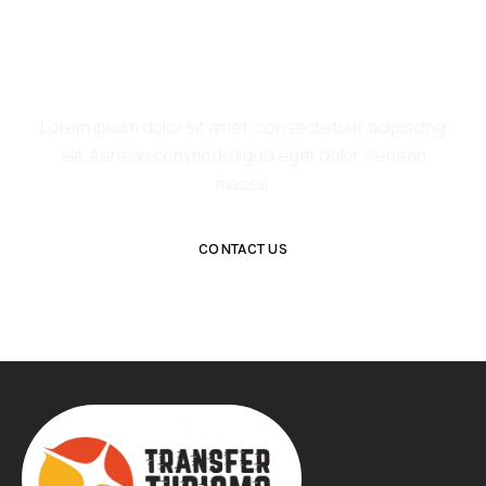
Get Closer With Us &
Get Special Promo
Lorem ipsum dolor sit amet, consectetuer adipiscing
elit. Aenean commodo ligula eget dolor. Aenean
massa.
CONTACT US